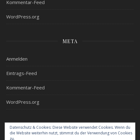
Kommentar-Feed
WordPress.org
META
Anmelden
Eintrags-Feed
Kommentar-Feed
WordPress.org
Datenschutz & Cookies: Diese Website verwendet Cookies. Wenn du
die Website weiterhin nutzt, stimmst du der Verwendung von Cookies
Home
Urlaub mit Kindern – Hotelvorstellungen
zu.