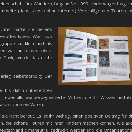
Leidenschaft fürs Wandern, begann Sie 1999, kinderwagentauglic
mmelte (damals noch ohne Internet) Vorschläge und Touren, 
hter hatte sie bereits
röffentlichen. Was sich
lgruppe zu klein und als
en war auch nicht ohne.
um Dank, wurde das erste
rlag selbstständig: Der
er bis dahin unbesetzten
en, ebenfalls wanderbegeisterte Mütter, die ihr Wissen und ih
auch schon ein Vater).
ie nicht bereut. Es ist ihr wichtig, einen positiven Beitrag für d
lien, die schöne Touren mit ihren Kindern machen können, wie au
Deutschland climaneutral gedruckt werden und die Organisation