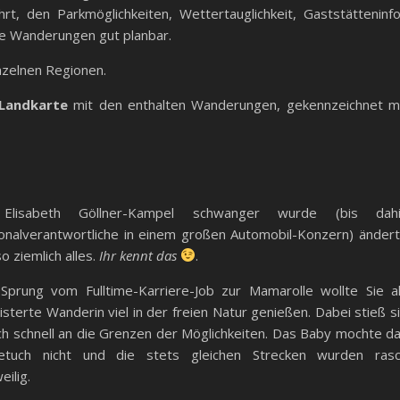
t, den Parkmöglichkeiten, Wettertauglichkeit, Gaststätteninf
ie Wanderungen gut planbar.
nzelnen Regionen.
Landkarte
mit den enthalten Wanderungen, gekennzeichnet m
Elisabeth Göllner-Kampel schwanger wurde (bis dah
onalverantwortliche in einem großen Automobil-Konzern) änder
so ziemlich alles.
Ihr kennt das
.
Sprung vom Fulltime-Karriere-Job zur Mamarolle wollte Sie a
sterte Wanderin viel in der freien Natur genießen. Dabei stieß s
ch schnell an die Grenzen der Möglichkeiten. Das Baby mochte d
etuch nicht und die stets gleichen Strecken wurden ras
eilig.