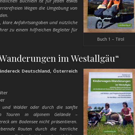
dlichen Büchlein ist für jeden etwas
barrierefreien Wegen die Umgebung von
den.
, klare Anfahrtsangaben und nützliche
er zu einem hilfreichen Begleiter für
Buch 1 – Tirol
-Wanderungen im Westallgäu“
ändereck Deutschland, Österreich
lter
der
n und Wälder oder durch die sanfte
ten Touren in alpinem Gelände –
ereck am Bodensee nicht präsentieren.
ubernde Routen durch die herrliche