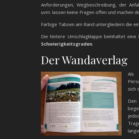
Anforderungen, Wegbeschreibung, der Anfahr
uvm. lassen keine Fragen offen und machen d
Farbige Tabsen am Rand untergliedern die ei
Die hintere Umschlagklappe beinhaltet eine
Schwierigkeitsgraden
.
Der Wandaverlag
Als 
Pers
sich 
Den 
begei
jedo
Trag
langw