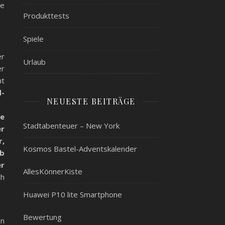
te
Produkttests
Spiele
er
Urlaub
r
ht
d-
NEUESTE BEITRÄGE
ge
Stadtabenteuer – New York
er
r,
Kosmos Bastel-Adventskalender
ob
er
AllesKönnerKiste
ch
Huawei P10 lite Smartphone
Bewertung
en