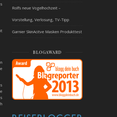
os
Rolfs neue Vogelhochzeit –
Vorstellung, Verlosung, TV-Tipp
it
Garnier SkinAcitve Masken Produkttest
BLOGAWARD
in
te
ls
ie
as
ch