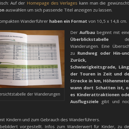
isch: Auf der
Homepage des Verlages
kann man die gewünsch
on
auswählen um sich passende Titel anzeigen zu lassen.
kompakten Wanderführer
haben ein Format
von 10,5 x 14,8 cm.
Der
Aufbau
beginnt mit ein
Überblickstabelle
de
Wanderungen. Eine Übersic
zu
Rundweg oder Hin-un
Zurück,
Schwierigkeitsgrade, Län
der Touren in Zeit und d
Strecke in km
, Höhenmete
wann dort Schatten ist, 
rsichtstabelle der Wanderungen
es Kinderattraktionen od
Ausflugsziele
gibt und no
 mit Kindern und zum Gebrauch des Wanderführers.
ebildert vorgestellt. Infos zum Wanderwert für Kinder, zu d