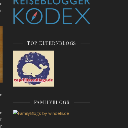
he
um
TOP ELTERNBLOGS
re
FAMILYBLOGS
ie
ch
en