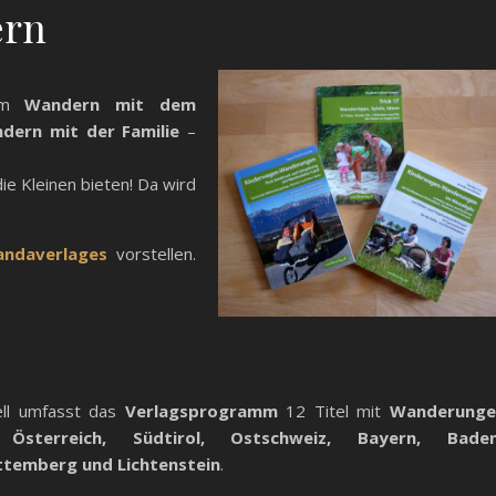
ern
um
Wandern mit dem
dern mit der Familie
–
ie Kleinen bieten! Da wird
ndaverlages
vorstellen.
ell umfasst das
Verlagsprogramm
12 Titel mit
Wanderunge
 Österreich, Südtirol, Ostschweiz, Bayern, Baden
temberg und Lichtenstein
.