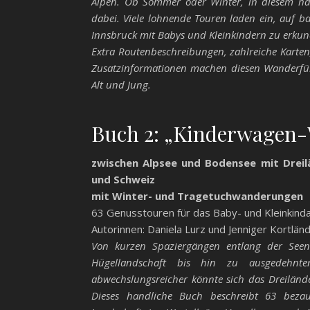
Alpen. Ob Sommer oder Winter, in diesem han
dabei. Viele lohnende Touren laden ein, auf 
Innsbruck mit Babys und Kleinkindern zu erkun
Extra Routenbeschreibungen, zahlreiche Karten
Zusatzinformationen machen diesen Wanderführ
Alt und Jung.
Buch 2: „Kinderwagen
zwischen Alpsee und Bodensee mit Dreil
und Schweiz
mit Winter- und Tragetuchwanderungen
63 Genusstouren für das Baby- und Kleinkinda
Autorinnen: Daniela Lurz und Jenniger Kortlän
Von kurzen Spaziergängen entlang der See
Hügellandschaft bis hin zu ausgedehn
abwechslungsreicher könnte sich das Dreiländ
Dieses handliche Buch beschreibt 63 beza