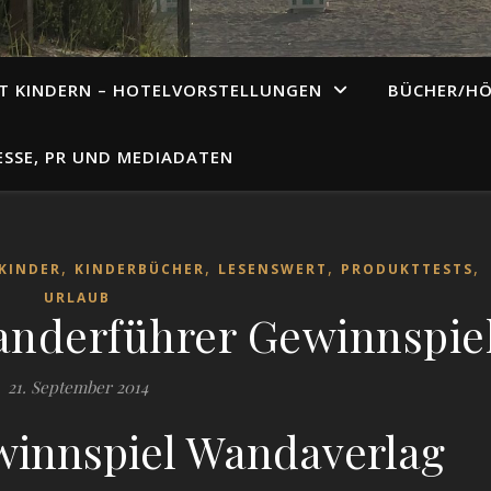
T KINDERN – HOTELVORSTELLUNGEN
BÜCHER/H
ESSE, PR UND MEDIADATEN
,
,
,
,
KINDER
KINDERBÜCHER
LESENSWERT
PRODUKTTESTS
URLAUB
nderführer Gewinnspie
21. September 2014
winnspiel Wandaverlag